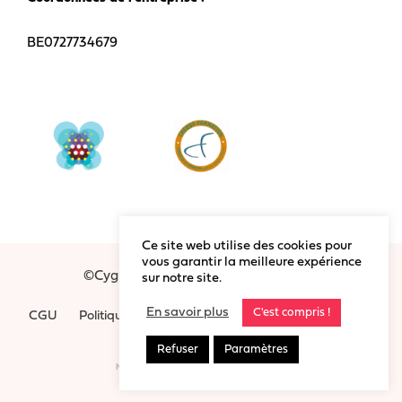
BE0727734679
Ce site web utilise des cookies pour
vous garantir la meilleure expérience
©Cygnum 2020 - Tous droits réservés
sur notre site.
En savoir plus
C'est compris !
CGU
Politique Vie Privée
Refuser
Paramètres
MADE WITH LOVE BY