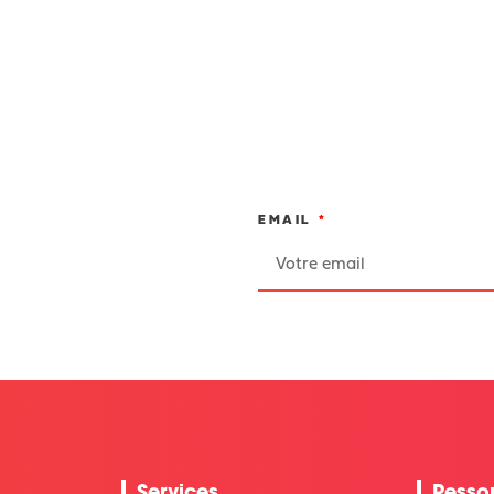
EMAIL
Services
Resso