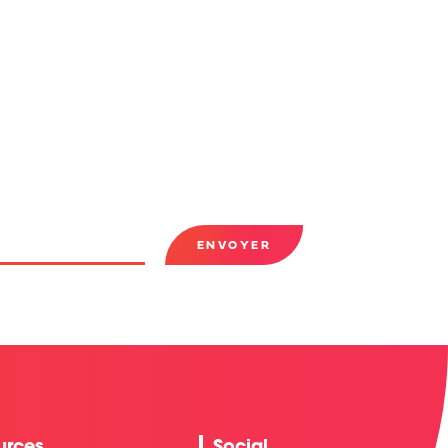
ENVOYER
urces
Social