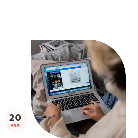
20
AVR