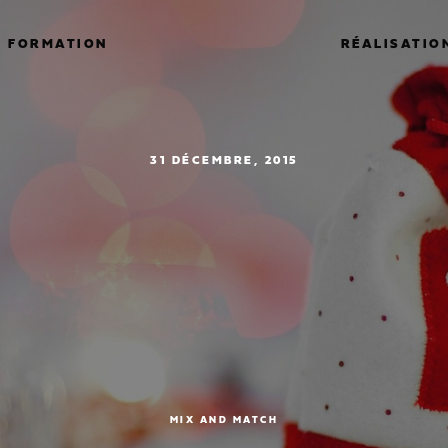
FORMATION
RÉALISATIO
31 DÉCEMBRE, 2015
ommerce et fêtes d
née: quelles tend
pour 2016?
MIX AND MATCH