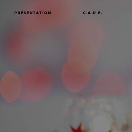
PRÉSENTATION
C.A.R.E.
E-c
d’an