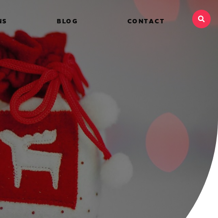
NS
BLOG
CONTACT
e fin
ances